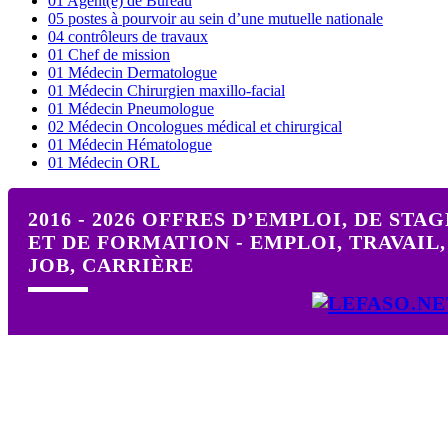
01 Agent(e) de Bureau
05 postes à pourvoir au sein d’une mutuelle nationale
04 contrôleurs de travaux
01 Chef de mission
01 Médecin Dermatologue
01 Médecin Chirurgien maxillo-facial
01 Médecin Pneumologue
02 Médecin Oncologues médical et chirurgical
01 Médecin Hématologue
01 Médecin ORL
2016 - 2026 OFFRES D’EMPLOI, DE STAG
ET DE FORMATION - EMPLOI, TRAVAIL,
JOB, CARRIÈRE