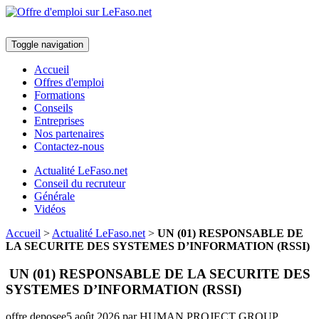
Toggle navigation
Accueil
Offres d'emploi
Formations
Conseils
Entreprises
Nos partenaires
Contactez-nous
Actualité LeFaso.net
Conseil du recruteur
Générale
Vidéos
Accueil
>
Actualité LeFaso.net
>
UN (01) RESPONSABLE DE
LA SECURITE DES SYSTEMES D’INFORMATION (RSSI)
UN (01) RESPONSABLE DE LA SECURITE DES
SYSTEMES D’INFORMATION (RSSI)
offre deposee
5 août 2026
par HUMAN PROJECT GROUP