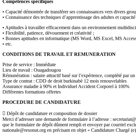
Compétences spécifiques
• Capacité démontrée de transférer ses connaissances vers divers group
• Connaissance des techniques d’apprentissage des adultes et capacité 
• Aptitudes à travailler efficacement dans un environnement multidiscipli
• Flexibilité, patience, dévouement et créativité ;
• Bonnes aptitudes en informatique (MS Word, MS Excel, MS Acces
• etc.
CONDITIONS DE TRAVAIL ET REMUNERATION
Prise de service : Immédiate
Lieu de travail : Ouagadougou
Rémunération : salaire attractif basé sur l’expérience, complété par u
Type de contrat : CDD de droit burkinabè 12 mois renouvelables
Assurance maladie à 90% et Individuel Accident Corporel à 100%
Différentes formations offertes
PROCEDURE DE CANDIDATURE
 Dépôt de candidature et composition de dossier
Merci d’adresser une demande de formulaire à l’adresse : secretariat@r
que le formulaire de dépôt dûment rempli et envoyer par courriel excl
nationale@resonut.org en précisant en objet « Candidature Chargé (e