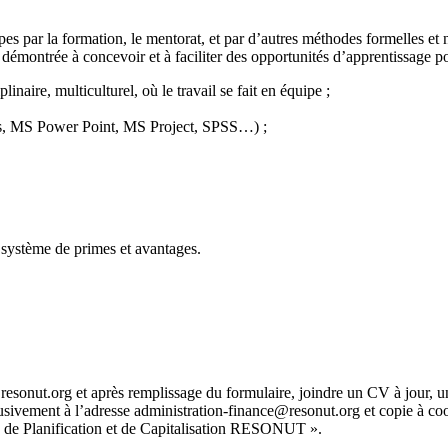
es par la formation, le mentorat, et par d’autres méthodes formelles et 
démontrée à concevoir et à faciliter des opportunités d’apprentissage po
naire, multiculturel, où le travail se fait en équipe ;
s, MS Power Point, MS Project, SPSS…) ;
n système de primes et avantages.
esonut.org et après remplissage du formulaire, joindre un CV à jour, un
usivement à l’adresse administration-finance@resonut.org et copie à co
) de Planification et de Capitalisation RESONUT ».