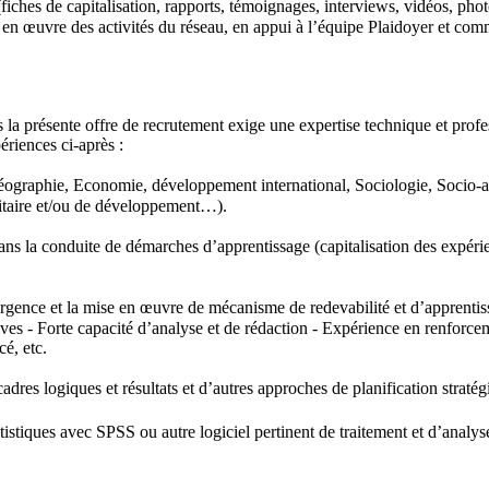
(fiches de capitalisation, rapports, témoignages, interviews, vidéos, photo
e en œuvre des activités du réseau, en appui à l’équipe Plaidoyer et com
s la présente offre de recrutement exige une expertise technique et prof
périences ci-après :
ographie, Economie, développement international, Sociologie, Socio-a
nitaire et/ou de développement…).
s la conduite de démarches d’apprentissage (capitalisation des expérie
urgence et la mise en œuvre de mécanisme de redevabilité et d’apprenti
ives - Forte capacité d’analyse et de rédaction - Expérience en renforce
é, etc.
dres logiques et résultats et d’autres approches de planification stratég
tistiques avec SPSS ou autre logiciel pertinent de traitement et d’analy