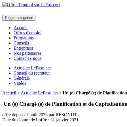
Toggle navigation
Accueil
Offres d'emploi
Formations
Conseils
Entreprises
Nos partenaires
Contactez-nous
Actualité LeFaso.net
Conseil du recruteur
Générale
Vidéos
Accueil
>
Actualité LeFaso.net
>
Un (e) Chargé (e) de Planification
Un (e) Chargé (e) de Planification et de Capitalisatio
offre deposee
7 août 2026
par RESONUT
Date de clôture de l’offre :
31 janvier 2021