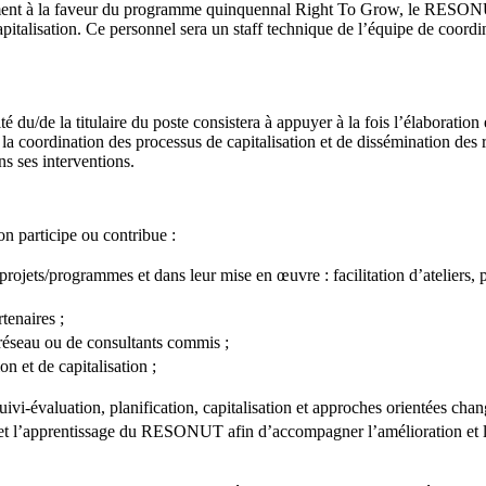
mment à la faveur du programme quinquennal Right To Grow, le RESONU
pitalisation. Ce personnel sera un staff technique de l’équipe de coordi
/de la titulaire du poste consistera à appuyer à la fois l’élaboration e
la coordination des processus de capitalisation et de dissémination des r
s ses interventions.
on participe ou contribue :
rojets/programmes et dans leur mise en œuvre : facilitation d’ateliers, p
tenaires ;
 réseau ou de consultants commis ;
 et de capitalisation ;
ivi-évaluation, planification, capitalisation et approches orientées cha
ité et l’apprentissage du RESONUT afin d’accompagner l’amélioration et l