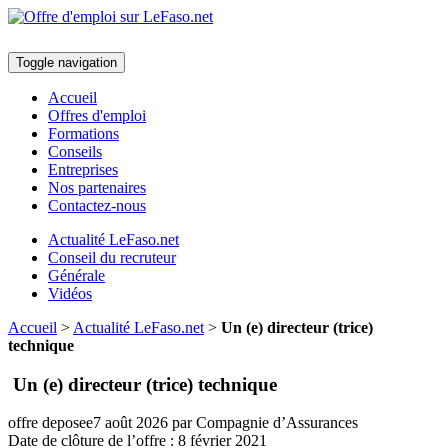
Toggle navigation
Accueil
Offres d'emploi
Formations
Conseils
Entreprises
Nos partenaires
Contactez-nous
Actualité LeFaso.net
Conseil du recruteur
Générale
Vidéos
Accueil
>
Actualité LeFaso.net
>
Un (e) directeur (trice)
technique
Un (e) directeur (trice) technique
offre deposee
7 août 2026
par Compagnie d’Assurances
Date de clôture de l’offre :
8 février 2021