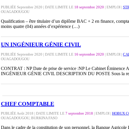
PUBLIÉE Septembre 2020 | DATE LIMITE LE
18 septembre 2020
|
EMPLOI
|
ST
OUAGADOUGOU
Qualification – être titulaire d’un diplôme BAC + 2 en finance, comptabi
moins quatre (04) années d’expérience (…)
UN INGÉNIEUR GÉNIE CIVIL
PUBLIÉE Septembre 2020 | DATE LIMITE LE
16 septembre 2020
|
EMPLOI
|
CA
OUAGADOUGOU
CONTRAT : NP Date de prise de service :NP Le Cabinet Éminence Afri
INGÉNIEUR GÉNIE CIVIL DESCRIPTION DU POSTE Sous la respo
CHEF COMPTABLE
PUBLIÉE Août 2018 | DATE LIMITE LE
7 septembre 2018
|
EMPLOI
|
HOBUX C
OUAGADOUGOU, BURKINA FASO
Dans le cadre de la constitution de son personnel, la Banque Agricole