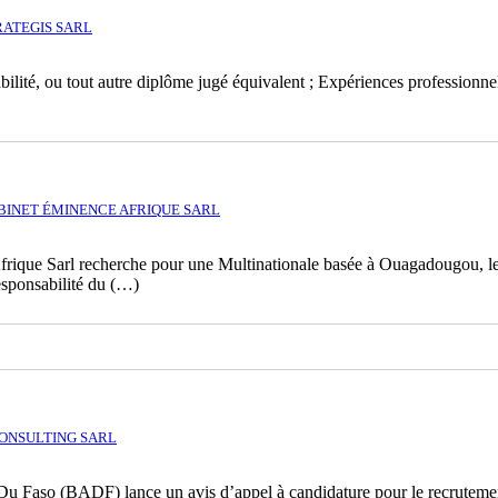
RATEGIS SARL
lité, ou tout autre diplôme jugé équivalent ; Expériences professionnelle
BINET ÉMINENCE AFRIQUE SARL
que Sarl recherche pour une Multinationale basée à Ouagadougou, le p
nsabilité du (…)
ONSULTING SARL
 Du Faso (BADF) lance un avis d’appel à candidature pour le recrutemen