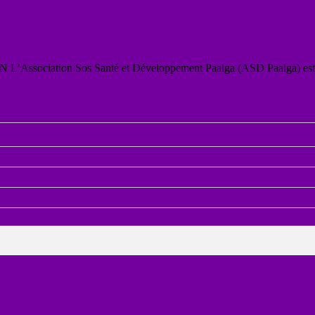
iation Sos Santé et Développement Paalga (ASD Paalga) est u