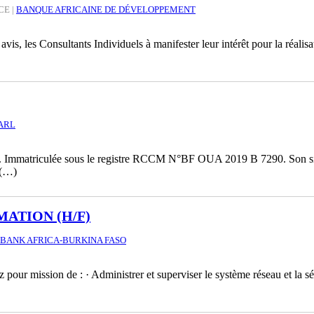
CE
|
BANQUE AFRICAINE DE DÉVELOPPEMENT
is, les Consultants Individuels à manifester leur intérêt pour la réalisa
ARL
. Immatriculée sous le registre RCCM N°BF OUA 2019 B 7290. Son s
 (…)
MATION (H/F)
BANK AFRICA-BURKINA FASO
our mission de : · Administrer et superviser le système réseau et la séc