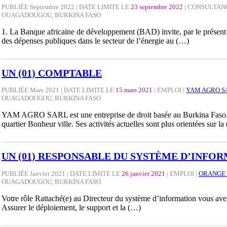
PUBLIÉE Septembre 2022 | DATE LIMITE LE
23 septembre 2022
|
CONSULTAN
OUAGADOUGOU, BURKINA FASO
1. La Banque africaine de développement (BAD) invite, par le présent av
des dépenses publiques dans le secteur de l’énergie au (…)
UN (01) COMPTABLE
PUBLIÉE Mars 2021 | DATE LIMITE LE
15 mars 2021
|
EMPLOI
|
YAM AGRO S
OUAGADOUGOU, BURKINA FASO
YAM AGRO SARL est une entreprise de droit basée au Burkina Faso
quartier Bonheur ville. Ses activités actuelles sont plus orientées sur la
UN (01) RESPONSABLE DU SYSTÈME D’INFOR
PUBLIÉE Janvier 2021 | DATE LIMITE LE
26 janvier 2021
|
EMPLOI
|
ORANGE 
OUAGADOUGOU, BURKINA FASO
Votre rôle Rattaché(e) au Directeur du système d’information vous avez p
Assurer le déploiement, le support et la (…)