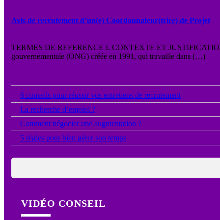
Avis de recrutement d’un(e) Coordonnateur(trice) de Projet
TERMES DE REFERENCE I. CONTEXTE ET JUSTIFICATION L’Assoc
gouvernementale (ONG) créée en 1991, qui travaille dans (…)
●
6 conseils pour réussir vos entretiens de recrutement
●
La recherche d’emploi ?
●
Comment négocier une augmentation ?
●
5 règles pour bien gérer son temps
VIDÉO CONSEIL