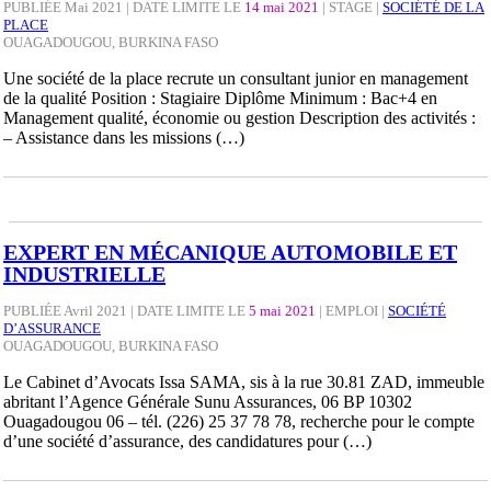
PUBLIÉE Mai 2021 | DATE LIMITE LE
14 mai 2021
|
STAGE
|
SOCIÉTÉ DE LA
PLACE
OUAGADOUGOU, BURKINA FASO
Une société de la place recrute un consultant junior en management
de la qualité Position : Stagiaire Diplôme Minimum : Bac+4 en
Management qualité, économie ou gestion Description des activités :
– Assistance dans les missions (…)
EXPERT EN MÉCANIQUE AUTOMOBILE ET
INDUSTRIELLE
PUBLIÉE Avril 2021 | DATE LIMITE LE
5 mai 2021
|
EMPLOI
|
SOCIÉTÉ
D’ASSURANCE
OUAGADOUGOU, BURKINA FASO
Le Cabinet d’Avocats Issa SAMA, sis à la rue 30.81 ZAD, immeuble
abritant l’Agence Générale Sunu Assurances, 06 BP 10302
Ouagadougou 06 – tél. (226) 25 37 78 78, recherche pour le compte
d’une société d’assurance, des candidatures pour (…)