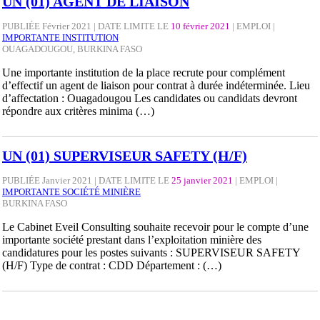
UN (01) AGENT DE LIAISON
PUBLIÉE Février 2021 | DATE LIMITE LE
10 février 2021
|
EMPLOI
|
IMPORTANTE INSTITUTION
OUAGADOUGOU, BURKINA FASO
Une importante institution de la place recrute pour complément
d’effectif un agent de liaison pour contrat à durée indéterminée. Lieu
d’affectation : Ouagadougou Les candidates ou candidats devront
répondre aux critères minima (…)
UN (01) SUPERVISEUR SAFETY (H/F)
PUBLIÉE Janvier 2021 | DATE LIMITE LE
25 janvier 2021
|
EMPLOI
|
IMPORTANTE SOCIÉTÉ MINIÈRE
BURKINA FASO
Le Cabinet Eveil Consulting souhaite recevoir pour le compte d’une
importante société prestant dans l’exploitation minière des
candidatures pour les postes suivants : SUPERVISEUR SAFETY
(H/F) Type de contrat : CDD Département : (…)