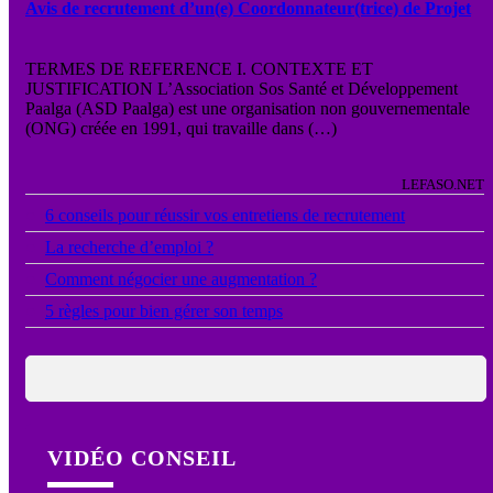
Avis de recrutement d’un(e) Coordonnateur(trice) de Projet
TERMES DE REFERENCE I. CONTEXTE ET
JUSTIFICATION L’Association Sos Santé et Développement
Paalga (ASD Paalga) est une organisation non gouvernementale
(ONG) créée en 1991, qui travaille dans (…)
LEFASO.NET
●
6 conseils pour réussir vos entretiens de recrutement
●
La recherche d’emploi ?
●
Comment négocier une augmentation ?
●
5 règles pour bien gérer son temps
VIDÉO CONSEIL