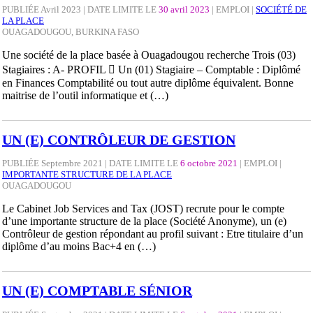
PUBLIÉE Avril 2023 | DATE LIMITE LE
30 avril 2023
|
EMPLOI
|
SOCIÉTÉ DE
LA PLACE
OUAGADOUGOU, BURKINA FASO
Une société de la place basée à Ouagadougou recherche Trois (03)
Stagiaires : A- PROFIL  Un (01) Stagiaire – Comptable : Diplômé
en Finances Comptabilité ou tout autre diplôme équivalent. Bonne
maitrise de l’outil informatique et (…)
UN (E) CONTRÔLEUR DE GESTION
PUBLIÉE Septembre 2021 | DATE LIMITE LE
6 octobre 2021
|
EMPLOI
|
IMPORTANTE STRUCTURE DE LA PLACE
OUAGADOUGOU
Le Cabinet Job Services and Tax (JOST) recrute pour le compte
d’une importante structure de la place (Société Anonyme), un (e)
Contrôleur de gestion répondant au profil suivant : Etre titulaire d’un
diplôme d’au moins Bac+4 en (…)
UN (E) COMPTABLE SÉNIOR