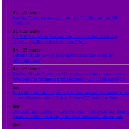
il y a 22 heures
Burkina/Camp vacances lecture : La 7ᵉ édition a réuni 600
campeurs
il y a 22 heures
Les 100 Visages du Burkina Digital : Dr Halguiéta Nassa
Trawina, gardienne des droits numériques
il y a 22 heures
Burkina Suudu bawdè, la compétence comme levier de
développement
il y a 23 heures
Burkina Suudu Bawdè : « Même sous les arbres, nous devons
développer la formation professionnelle », Dr Kèrabouro Palé
hier
Port obligatoire du casque : « A l’allure où vont les choses, on v
se pourchasser comme Tom and Jerry » Mahamadou Sana
hier
Ouagadougou : L’école « Les Winners » clôture son grand cam
vacances 2026 sous le signe de l’épanouissement des enfants
hier