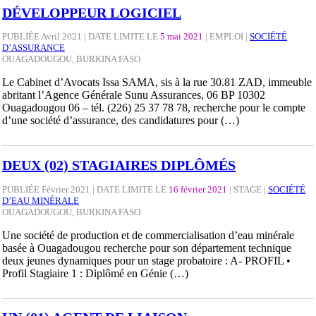
DÉVELOPPEUR LOGICIEL
PUBLIÉE Avril 2021 | DATE LIMITE LE
5 mai 2021
|
EMPLOI
|
SOCIÉTÉ
D’ASSURANCE
OUAGADOUGOU, BURKINA FASO
Le Cabinet d’Avocats Issa SAMA, sis à la rue 30.81 ZAD, immeuble
abritant l’Agence Générale Sunu Assurances, 06 BP 10302
Ouagadougou 06 – tél. (226) 25 37 78 78, recherche pour le compte
d’une société d’assurance, des candidatures pour (…)
DEUX (02) STAGIAIRES DIPLÔMÉS
PUBLIÉE Février 2021 | DATE LIMITE LE
16 février 2021
|
STAGE
|
SOCIÉTÉ
D’EAU MINÉRALE
OUAGADOUGOU, BURKINA FASO
Une société de production et de commercialisation d’eau minérale
basée à Ouagadougou recherche pour son département technique
deux jeunes dynamiques pour un stage probatoire : A- PROFIL •
Profil Stagiaire 1 : Diplômé en Génie (…)