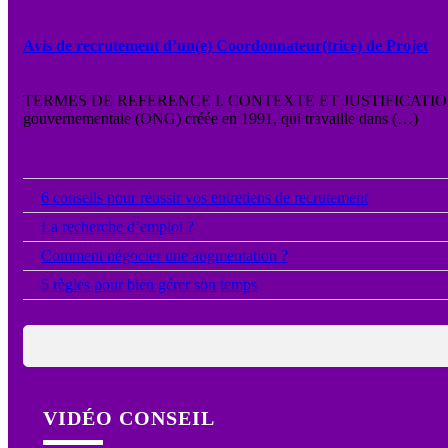
Avis de recrutement d’un(e) Coordonnateur(trice) de Projet
TERMES DE REFERENCE I. CONTEXTE ET JUSTIFICATION L’Assoc
gouvernementale (ONG) créée en 1991, qui travaille dans (…)
●
6 conseils pour réussir vos entretiens de recrutement
●
La recherche d’emploi ?
●
Comment négocier une augmentation ?
●
5 règles pour bien gérer son temps
VIDÉO CONSEIL