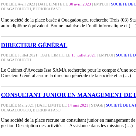
PUBLIÉE Avril 2023 | DATE LIMITE LE
30 avril 2023
|
EMPLOI
|
SOCIÉTÉ DE 
OUAGADOUGOU, BURKINA FASO
Une société de la place basée à Ouagadougou recherche Trois (03) St
autre diplôme équivalent. Bonne maitrise de l’outil informatique et (…
DIRECTEUR GÉNÉRAL
PUBLIÉE Juillet 2021 | DATE LIMITE LE
15 juillet 2021
|
EMPLOI
|
SOCIÉTÉ 
OUAGADOUGOU
Le Cabinet d’Avocats Issa SAMA recherche pour le compte d’une socié
Directeur Général assure la direction générale de la société et la (…)
CONSULTANT JUNIOR EN MANAGEMENT DE 
PUBLIÉE Mai 2021 | DATE LIMITE LE
14 mai 2021
|
STAGE
|
SOCIÉTÉ DE LA
OUAGADOUGOU, BURKINA FASO
Une société de la place recrute un consultant junior en management d
gestion Description des activités : – Assistance dans les missions (…)