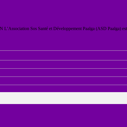
iation Sos Santé et Développement Paalga (ASD Paalga) est u