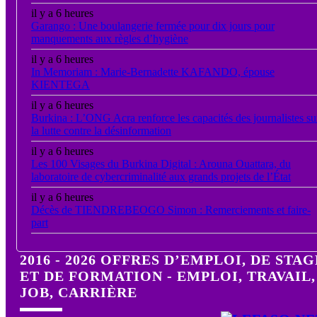
il y a 6 heures
Garango : Une boulangerie fermée pour dix jours pour
manquements aux règles d’hygiène
il y a 6 heures
In Memoriam : Marie-Bernadette KAFANDO, épouse
KIENTEGA
il y a 6 heures
Burkina : L’ONG Acra renforce les capacités des journalistes su
la lutte contre la désinformation
il y a 6 heures
Les 100 Visages du Burkina Digital : Arouna Ouattara, du
laboratoire de cybercriminalité aux grands projets de l’État
il y a 6 heures
Décès de TIENDREBEOGO Simon : Remerciements et faire-
part
2016 - 2026 OFFRES D’EMPLOI, DE STAG
ET DE FORMATION - EMPLOI, TRAVAIL,
JOB, CARRIÈRE