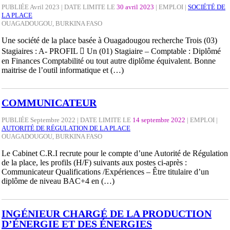
PUBLIÉE Avril 2023 | DATE LIMITE LE
30 avril 2023
|
EMPLOI
|
SOCIÉTÉ DE
LA PLACE
OUAGADOUGOU, BURKINA FASO
Une société de la place basée à Ouagadougou recherche Trois (03)
Stagiaires : A- PROFIL  Un (01) Stagiaire – Comptable : Diplômé
en Finances Comptabilité ou tout autre diplôme équivalent. Bonne
maitrise de l’outil informatique et (…)
COMMUNICATEUR
PUBLIÉE Septembre 2022 | DATE LIMITE LE
14 septembre 2022
|
EMPLOI
|
AUTORITÉ DE RÉGULATION DE LA PLACE
OUAGADOUGOU, BURKINA FASO
Le Cabinet C.R.I recrute pour le compte d’une Autorité de Régulation
de la place, les profils (H/F) suivants aux postes ci-après :
Communicateur Qualifications /Expériences – Être titulaire d’un
diplôme de niveau BAC+4 en (…)
INGÉNIEUR CHARGÉ DE LA PRODUCTION
D’ÉNERGIE ET DES ÉNERGIES