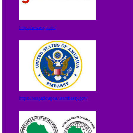
https://www.giz.de/
https://ouagadougou.usembassy.gov/