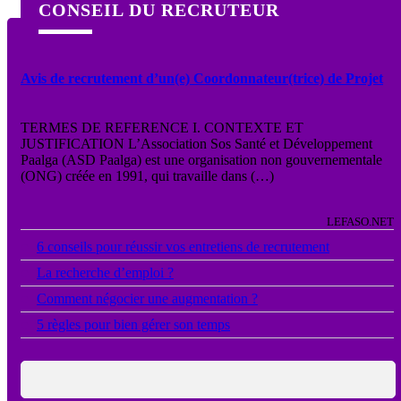
CONSEIL DU RECRUTEUR
Avis de recrutement d’un(e) Coordonnateur(trice) de Projet
TERMES DE REFERENCE I. CONTEXTE ET
JUSTIFICATION L’Association Sos Santé et Développement
Paalga (ASD Paalga) est une organisation non gouvernementale
(ONG) créée en 1991, qui travaille dans (…)
LEFASO.NET
●
6 conseils pour réussir vos entretiens de recrutement
●
La recherche d’emploi ?
●
Comment négocier une augmentation ?
●
5 règles pour bien gérer son temps