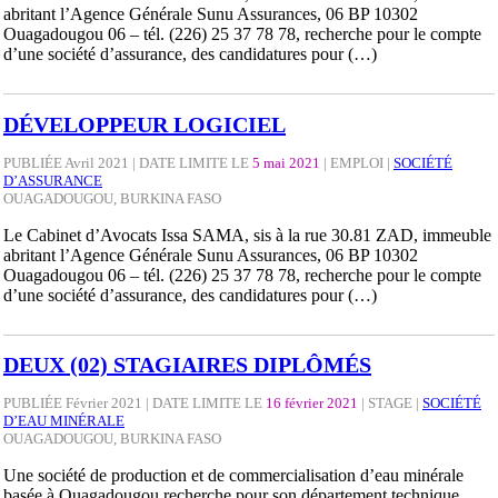
abritant l’Agence Générale Sunu Assurances, 06 BP 10302
Ouagadougou 06 – tél. (226) 25 37 78 78, recherche pour le compte
d’une société d’assurance, des candidatures pour (…)
DÉVELOPPEUR LOGICIEL
PUBLIÉE Avril 2021 | DATE LIMITE LE
5 mai 2021
|
EMPLOI
|
SOCIÉTÉ
D’ASSURANCE
OUAGADOUGOU, BURKINA FASO
Le Cabinet d’Avocats Issa SAMA, sis à la rue 30.81 ZAD, immeuble
abritant l’Agence Générale Sunu Assurances, 06 BP 10302
Ouagadougou 06 – tél. (226) 25 37 78 78, recherche pour le compte
d’une société d’assurance, des candidatures pour (…)
DEUX (02) STAGIAIRES DIPLÔMÉS
PUBLIÉE Février 2021 | DATE LIMITE LE
16 février 2021
|
STAGE
|
SOCIÉTÉ
D’EAU MINÉRALE
OUAGADOUGOU, BURKINA FASO
Une société de production et de commercialisation d’eau minérale
basée à Ouagadougou recherche pour son département technique