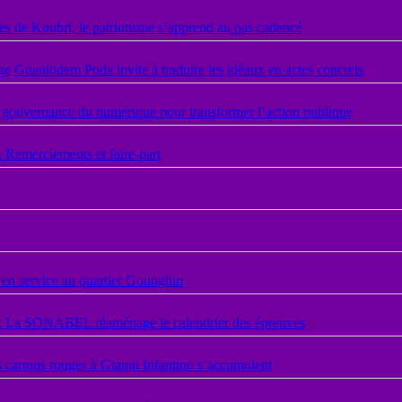
les de Koubri, le patriotisme s’apprend au pas cadencé
 Gnaniodem Poda invite à traduire les idéaux en actes concrets
 gouvernance du numérique pour transformer l’action publique
merciements et faire-part
en service au quartier Gounghin
B : La SONABEL réaménage le calendrier des épreuves
s cartons rouges à Gianni Infantino s’accumulent