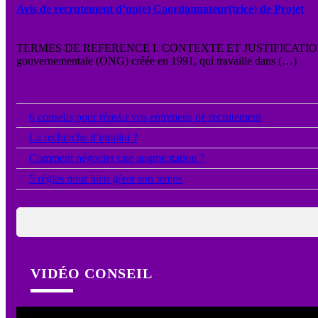
Avis de recrutement d’un(e) Coordonnateur(trice) de Projet
TERMES DE REFERENCE I. CONTEXTE ET JUSTIFICATION L’Assoc
gouvernementale (ONG) créée en 1991, qui travaille dans (…)
●
6 conseils pour réussir vos entretiens de recrutement
●
La recherche d’emploi ?
●
Comment négocier une augmentation ?
●
5 règles pour bien gérer son temps
VIDÉO CONSEIL