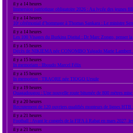
il y a 14 heures
Immersion patriotique obligatoire 2026 : Au lycée des jeunes fil
il y a 14 heures
10ᵉ cérémonial d’hommage à Thomas Sankara : Le ministre Serge
il y a 14 heures
Les 100 Visages du Burkina Digital : Dr Marc Zongo, penser la
il y a 15 heures
Décès de NIKIEMA née CONOMBO Yalgado Marie Lambert : Re
il y a 15 heures
In memoriam : Ilboudo Marcel Félix
il y a 15 heures
In memoriam : TRAORE née TIOGO Ursule
il y a 19 heures
Ouagadougou : Une nouvelle route bitumée de 800 mètres mise 
il y a 20 heures
Recrutement de 120 ouvriers qualifiés monteurs de lignes HT
il y a 21 heures
Football : Avant le congrès de la FIFA à Rabat en mars 2027, le
il y a 21 heures