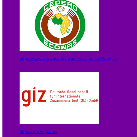
http://www.ecowas.int/vacances-actuelles/?lang=fr
https://www.giz.de/