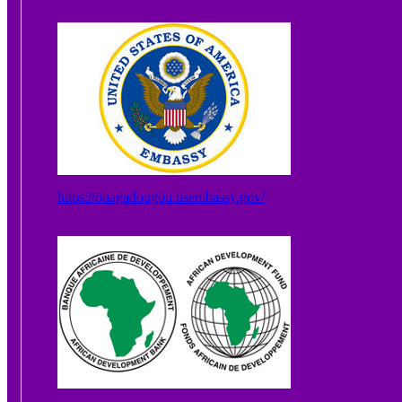
https://ouagadougou.usembassy.gov/