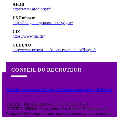
AFDB
http://www.afdb.org/fr/
US Embassy
https://ouagadougou.usembassy.gov/
GIZ
https://www.giz.de/
CEDEAO
http://www.ecowas.int/vacances-actuelles/?lang=fr
CONSEIL DU RECRUTEUR
Avis de recrutement d’un(e) Coordonnateur(trice) de Projet
TERMES DE REFERENCE I. CONTEXTE ET
JUSTIFICATION L’Association Sos Santé et Développement
Paalga (ASD Paalga) est une organisation non gouvernementale