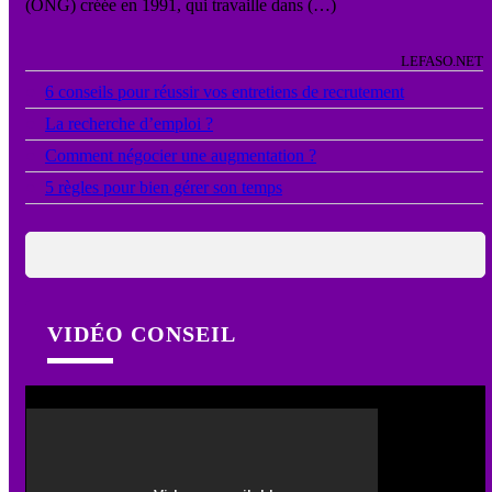
(ONG) créée en 1991, qui travaille dans (…)
LEFASO.NET
●
6 conseils pour réussir vos entretiens de recrutement
●
La recherche d’emploi ?
●
Comment négocier une augmentation ?
●
5 règles pour bien gérer son temps
VIDÉO CONSEIL