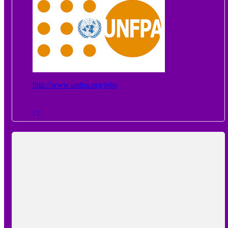
http://www.unfpa.org/jobs
‹
›