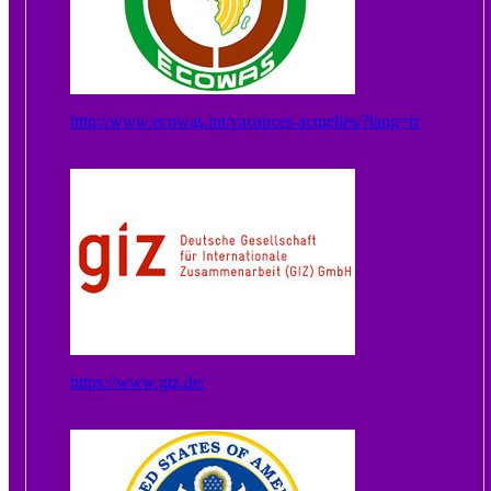
http://www.ecowas.int/vacances-actuelles/?lang=fr
https://www.giz.de/