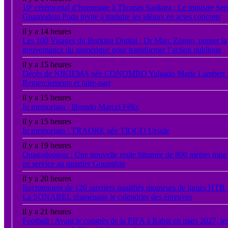
10ᵉ cérémonial d’hommage à Thomas Sankara : Le ministre Ser
Gnaniodem Poda invite à traduire les idéaux en actes concrets
il y a 14 heures
Les 100 Visages du Burkina Digital : Dr Marc Zongo, penser la
gouvernance du numérique pour transformer l’action publique
il y a 15 heures
Décès de NIKIEMA née CONOMBO Yalgado Marie Lambert 
Remerciements et faire-part
il y a 15 heures
In memoriam : Ilboudo Marcel Félix
il y a 15 heures
In memoriam : TRAORE née TIOGO Ursule
il y a 19 heures
Ouagadougou : Une nouvelle route bitumée de 800 mètres mise
en service au quartier Gounghin
il y a 20 heures
Recrutement de 120 ouvriers qualifiés monteurs de lignes HTB 
La SONABEL réaménage le calendrier des épreuves
il y a 21 heures
Football : Avant le congrès de la FIFA à Rabat en mars 2027, le