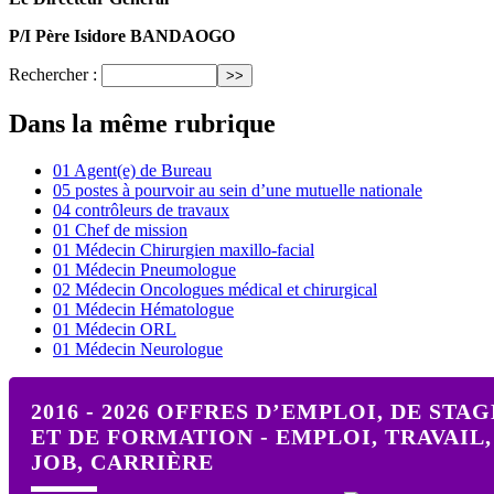
P/I Père Isidore BANDAOGO
Rechercher :
Dans la même rubrique
01 Agent(e) de Bureau
05 postes à pourvoir au sein d’une mutuelle nationale
04 contrôleurs de travaux
01 Chef de mission
01 Médecin Chirurgien maxillo-facial
01 Médecin Pneumologue
02 Médecin Oncologues médical et chirurgical
01 Médecin Hématologue
01 Médecin ORL
01 Médecin Neurologue
2016 - 2026 OFFRES D’EMPLOI, DE STAG
ET DE FORMATION - EMPLOI, TRAVAIL,
JOB, CARRIÈRE