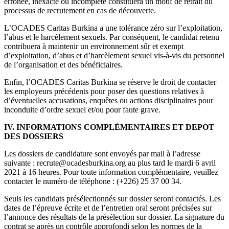
erronée, inexacte ou incomplète constituera un motif de retrait du
processus de recrutement en cas de découverte.
L’OCADES Caritas Burkina a une tolérance zéro sur l’exploitation,
l’abus et le harcèlement sexuels. Par conséquent, le candidat retenu
contribuera à maintenir un environnement sûr et exempt
d’exploitation, d’abus et d’harcèlement sexuel vis-à-vis du personnel
de l’organisation et des bénéficiaires.
Enfin, l’OCADES Caritas Burkina se réserve le droit de contacter
les employeurs précédents pour poser des questions relatives à
d’éventuelles accusations, enquêtes ou actions disciplinaires pour
inconduite d’ordre sexuel et/ou pour faute grave.
IV. INFORMATIONS COMPLÉMENTAIRES ET DEPOT
DES DOSSIERS
Les dossiers de candidature sont envoyés par mail à l’adresse
suivante : recrute@ocadesburkina.org au plus tard le mardi 6 avril
2021 à 16 heures. Pour toute information complémentaire, veuillez
contacter le numéro de téléphone : (+226) 25 37 00 34.
Seuls les candidats présélectionnés sur dossier seront contactés. Les
dates de l’épreuve écrite et de l’entretien oral seront précisées sur
l’annonce des résultats de la présélection sur dossier. La signature du
contrat se après un contrôle approfondi selon les normes de la