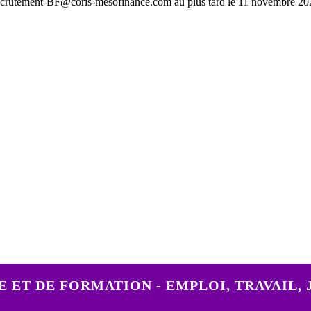
: recrutement-BF@coris-mesofinance.com au plus tard le 11 novembre 20
GE ET DE FORMATION - EMPLOI, TRAVAIL,