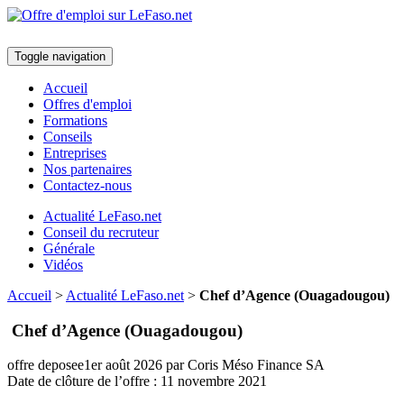
Toggle navigation
Accueil
Offres d'emploi
Formations
Conseils
Entreprises
Nos partenaires
Contactez-nous
Actualité LeFaso.net
Conseil du recruteur
Générale
Vidéos
Accueil
>
Actualité LeFaso.net
>
Chef d’Agence (Ouagadougou)
Chef d’Agence (Ouagadougou)
offre deposee
1er août 2026
par Coris Méso Finance SA
Date de clôture de l’offre :
11 novembre 2021