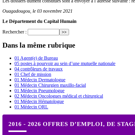
Les dossiers dûment constitués sont à envoyer à l’adresse suivante 
Ouagadougou, le 03 novembre 2021
Le Département du Capital Humain
Rechercher :
Dans la même rubrique
01 Agent(e) de Bureau
05 postes à pourvoir au sein d’une mutuelle nationale
04 contrôleurs de travaux
01 Chef de mission
01 Médecin Dermatologue
01 Médecin Chirurgien maxillo-facial
01 Médecin Pneumologue
02 Médecin Oncologues médical et chirurgical
01 Médecin Hématologue
01 Médecin ORL
2016 - 2026 OFFRES D’EMPLOI, DE STA