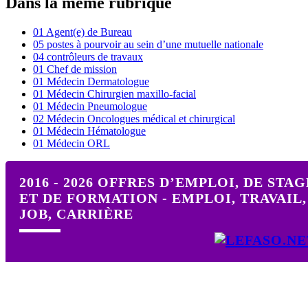
Dans la même rubrique
01 Agent(e) de Bureau
05 postes à pourvoir au sein d’une mutuelle nationale
04 contrôleurs de travaux
01 Chef de mission
01 Médecin Dermatologue
01 Médecin Chirurgien maxillo-facial
01 Médecin Pneumologue
02 Médecin Oncologues médical et chirurgical
01 Médecin Hématologue
01 Médecin ORL
2016 - 2026 OFFRES D’EMPLOI, DE STAG
ET DE FORMATION - EMPLOI, TRAVAIL,
JOB, CARRIÈRE