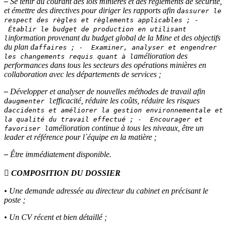
–
Se tenir au courant des lois minières et des règlements de sécurité,
et émettre des directives pour diriger les rapports afin d
assurer le
respect des règles et règlements applicables ; -
Établir le budget de production en utilisant
information provenant du budget global de la Mine et des objectifs
l
du plan d
affaires ; - Examiner, analyser et engendrer
amélioration des
les changements requis quant à l
performances dans tous les secteurs des opérations minières en
collaboration avec les départements de services ;
–
Développer et analyser de nouvelles méthodes de travail afin
d
efficacité, réduire les coûts, réduire les risques
augmenter l
d
accidents et améliorer la gestion environnementale et
la qualité du travail effectué ; - Encourager et
amélioration continue à tous les niveaux, être un
favoriser l
leader et référence pour l`équipe en la matière ;
–
Être immédiatement disponible.
 COMPOSITION DU DOSSIER
• Une demande adressée au directeur du cabinet en précisant le
poste ;
• Un CV récent et bien détaillé ;