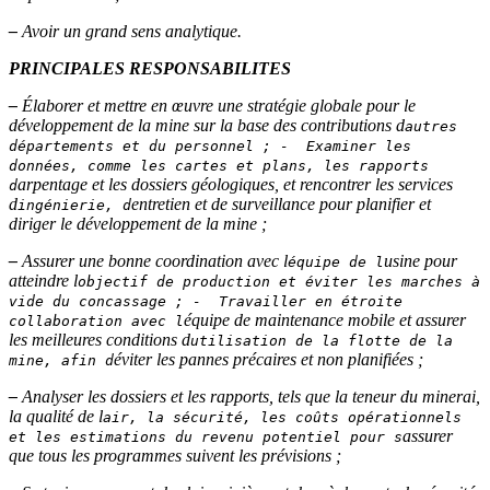
–
Avoir un grand sens analytique.
PRINCIPALES RESPONSABILITES
–
Élaborer et mettre en œuvre une stratégie globale pour le
développement de la mine sur la base des contributions d
autres
départements et du personnel ; - Examiner les
données, comme les cartes et plans, les rapports
arpentage et les dossiers géologiques, et rencontrer les services
d
d
entretien et de surveillance pour planifier et
ingénierie, d
diriger le développement de la mine ;
–
Assurer une bonne coordination avec l
usine pour
équipe de l
atteindre l
objectif de production et éviter les marches à
vide du concassage ; - Travailler en étroite
équipe de maintenance mobile et assurer
collaboration avec l
les meilleures conditions d
utilisation de la flotte de la
éviter les pannes précaires et non planifiées ;
mine, afin d
–
Analyser les dossiers et les rapports, tels que la teneur du minerai,
la qualité de l
air, la sécurité, les coûts opérationnels
assurer
et les estimations du revenu potentiel pour s
que tous les programmes suivent les prévisions ;