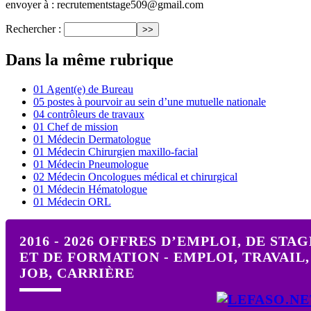
envoyer à : recrutementstage509@gmail.com
Rechercher :
Dans la même rubrique
01 Agent(e) de Bureau
05 postes à pourvoir au sein d’une mutuelle nationale
04 contrôleurs de travaux
01 Chef de mission
01 Médecin Dermatologue
01 Médecin Chirurgien maxillo-facial
01 Médecin Pneumologue
02 Médecin Oncologues médical et chirurgical
01 Médecin Hématologue
01 Médecin ORL
2016 - 2026 OFFRES D’EMPLOI, DE STAG
ET DE FORMATION - EMPLOI, TRAVAIL,
JOB, CARRIÈRE